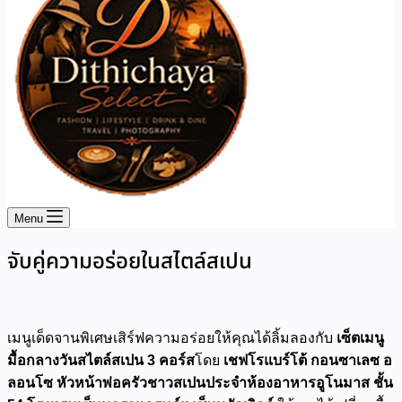
Menu
จับคู่ความอร่อยในสไตล์สเปน
เมนูเด็ดจานพิเศษเสิร์ฟความอร่อยให้คุณได้ลิ้มลองกับ
เซ็ตเมนู
มื้อกลางวันสไตล์สเปน 3 คอร์ส
โดย
เชฟโรแบร์โต้ กอนซาเลซ อ
ลอนโซ หัวหน้าพ่อครัวชาวสเปนประจำห้องอาหารอูโนมาส ชั้น