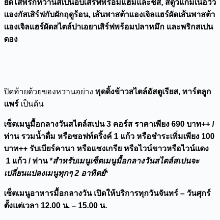
ยัดไส้พริกหวานสเปนอบเสิร์ฟพร้อมแฮมและชีส,
สตูว์แก้มเนื้อวัว
แองกัสเสิร์ฟกับผักฤดูร้อน, เส้นพาสต้าแองเจิลแฮร์ผัดเส้นพาสต้า
แองเจิลแฮร์ผัดสไตล์ปาเอยาเสิร์ฟพร้อมปลาหมึก และพริกสเปน
ดอง
ปิดท้ายด้วยของหวานอย่าง
พุดดิ้งข้าวสไตล์อัสตูเรียส, ทาร์ตลูก
แพร์
เป็นต้น
เซ็ตเมนูมื้อกลางวันสไตล์สเปน 3 คอร์ส ราคาเพียง 690 บาท++ /
ท่าน รวมน้ำดื่ม หรือซอฟท์ดริ้งค์ 1 แก้ว หรือชำระเพิ่มเพียง 100
บาท++ รับเบียร์คานา หรือแซงเกรีย หรือไวน์ขาวหรือไวน์แดง
1 แก้ว / ท่าน *
สำหรับเมนูเซ็ตเมนูมื้อกลางวันสไตล์สเปนจะ
เปลี่ยนแปลงเมนูทุกๆ 2 อาทิตย์
*
เซ็ตเมนูอาหารมื้อกลางวัน เปิดให้บริการทุกวันจันทร์ – วันศุกร์
ตั้งแต่เวลา 12.00 น. – 15.00 น.