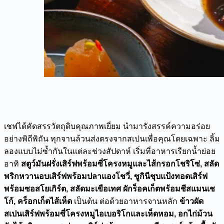
เชฟได้คัดสรรวัตถุดิบคุณภาพเยี่ยม นำมารังสรรค์ความอร่อย
อย่างพิถีพิถัน ทุกจานล้วนส่งตรงจากสเปนเพื่อคุณโดยเฉพาะ ลิ้ม
ลองแบบไม่ซ้ำกันในแต่ละช่วงสัปดาห์ เริ่มที่อาหารเรียกน้ำย่อย
อาทิ
สตูว์มันฝรั่งเสิร์ฟพร้อมซี่โครงหมูและไส้กรอกโชริโซ่, สลัด
พริกหวานอบเสิร์ฟพร้อมปลาแองโชวี่, ซูกินีชุบแป้งทอดเสิร์ฟ
พร้อมซอสโยเกิร์ต, สลัดมะเขือเทศ ผักร็อคเก็ตพร้อมชีสแมนเช
โก้, คร็อกเก็ตไส้เห็ด
เป็นต้น ต่อด้วยอาหารจานหลัก
ข้าวผัด
สเปนเสิร์ฟพร้อมซี่โครงหมูไอเบอริโกและเห็ดหอม,
อกไก่ม้วน