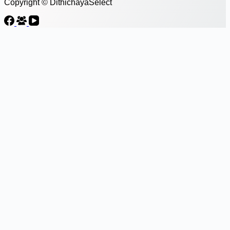
Copyright © DithichayaSelect