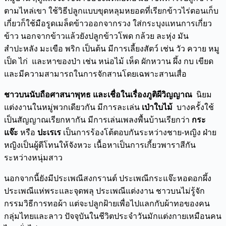
ตามไหล่เขา ใช้วิธีปลูกแบบขุดหลุมหยอดที่เรียกข้าวไร่ตอนเก็บ
เกี่ยวก็ใช้มือรูดเมล็ดข้าวออกจากรวง ใส่กระบุงแทนการเกี่ยว
ข้าว นอกจากข้าวแล้วยังปลูกข้าวโพด กล้วย ละหุ่ง มัน
สำปะหลัง มะเขือ พริก เป็นต้น มีการเลี้ยงสัตว์ เช่น วัว ควาย หมู
เป็ด ไก่ และหาของป่า เช่น หน่อไม้ เห็ด ผักหวาน ผึ้ง กบ เขียด
และมีความสามารถในการจักสานโดยเฉพาะสานเสื่อ
ชาวบนนับถือศาสนาพุทธ และเชื่อในเรื่องภูติผีวิญญาณ
นิยม
แต่งงานในหมู่พวกเดียวกัน มีการละเล่น
เป่าใบไม้
บางครั้งใช้
เป็นสัญญาณเรียกหากัน มีการเล่นเพลงพื้นบ้านเรียกว่า
กระ
แจ๊ะ
หรือ
ปะเรเร
เป็นการร้องโต้ตอบกันระหว่างชาย-หญิง ฝ่าย
หญิงเป็นผู้ตีโทนให้จังหวะ เนื้อหาเป็นการเกี้ยวพาราสีกัน
ระหว่างหนุ่มสาว
นอกจากนี้ยังมีประเพณีสงกรานต์ ประเพณีกระแจ๊ะหอดอกผึ้ง
ประเพณีแห่พระและจุดพลุ ประเพณีแต่งงาน ชาวบนไม่รู้จัก
กรรมวิธีการทอผ้า แต่จะปลูกฝ้ายเพื่อไปแลกกับผ้าทอของคน
กลุ่มไทยและลาว ปัจจุบันในชีวิตประจำวันมักแต่งกายเหมือนคน