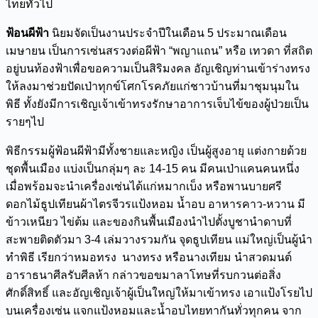
ไทยทั่วไป
ฟ้อนผีฟ้า
นิยมจัดเป็นงานประจำปีในเดือน 5 ประมาณเดือน
เมษายน เป็นการเซ่นสรวงต่อผีฟ้า “พญาแถน” หรือ เทวดา ที่สถิต
อยู่บนท้องฟ้าเพื่อขอความเป็นสิริมงคล อัญเชิญท่านเข้าร่างทรง
ให้ลงมาช่วยปัดเป่าทุกข์โศกโรคภัยแก่ชาวบ้านที่มาชุมนุมใน
พิธี ทั้งยังมีการเชิญเจ้าเข้าทรงรักษาอาการเจ็บไข้ของผู้ป่วยเป็น
รายๆไป
พิธีกรรมผู้ฟ้อนผีฟ้ามีทั้งชายและหญิง เป็นผู้สูงอายุ แต่งกายด้วย
ชุดพื้นเมือง แบ่งเป็นกลุ่มๆ ละ 14-15 คน มีคนเป่าแคนคนหนึ่ง
เมื่อพร้อมจะนำเครื่องเซ่นได้แก่หมากเบ็ง หรือพานบายศรี
ดอกไม้ธูปเทียนผ้าไตรจีวรแป้งหอม น้ำอบ อาหารคาว-หวาน มี
ข้าวเหนียว ไข่ต้ม และของกินพื้นเมืองนำไปตั้งบูชานำดาบที่
สะพายติดตัวมา 3-4 เล่มวางรวมกัน จุดธูปเทียน แม่ใหญ่เป็นผู้นำ
ทำพิธี เรียกว่าหมอทรง นางทรง หรือนางเทียม นำสวดมนต์
อาราธนาศีลรับศีลห้า กล่าวขอขมาลาโทษที่รบกวนต่อสิ่ง
ศักดิ์สิทธิ์ และอัญเชิญเจ้าผู้เป็นใหญ่ให้มาเข้าทรง เอาแป้งโรยไป
บนเครื่องเซ่น แจกแป้งหอมและน้ำอบไทยทากันทั่วทุกคน จาก