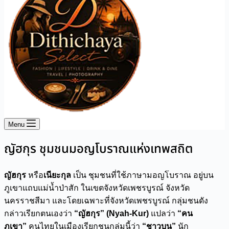
Menu
ญัฮกุร ชุมชนมอญโบราณแห่งเทพสถิต
ญัฮกุร
หรือ
เนียะกุล
เป็น ชุมชนที่ใช้ภาษามอญโบราณ อยู่บน
ภูเขาแถบแม่น้ำป่าสัก ในเขตจังหวัดเพชรบูรณ์ จังหวัด
นครราชสีมา และโดยเฉพาะที่จังหวัดเพชรบูรณ์ กลุ่มชนดัง
กล่าวเรียกตนเองว่า
“ญัฮกุร” (Nyah-Kur)
แปลว่า
“คน
ภูเขา”
คนไทยในเมืองเรียกชนกลุ่มนี้ว่า
“ชาวบน”
นัก