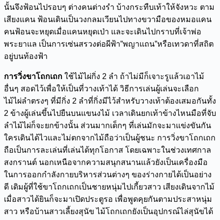
นั้นจึงฟ้อนไปรอบๆ ต่างคนต่างรำ บ้างกระทืบเท้าให้จังหวะ ตาม
เสียงแคน ฟ้อนเดินเป็นวงกลมเวียนไปทางขวามือของหมอแคน
คนฟ้อนจะหยุดเมื่อแคนหยุดเป่า และจะเดินไปกราบที่เจ้าพ่อ
พระยาแล เป็นการเซ่นสรวงต่อผีฟ้า”พญาแถน”หรือเทวดาที่สถิต
อยู่บนท้องฟ้า
การวิ่งขาโถกเถก
ใช้ไม้ไผ่กิ่ง 2 ลำ ถ้าไม่มีก็เจาะรูแล้วเอาไม้
อื่นๆ สอดไว้เพื่อให้เป็นที่วางเท้าได้ วิธีการเล่นผู้เล่นจะเลือก
ไม้ไผ่ลำตรงๆ ที่มีกิ่ง 2 ลำที่กิ่งมีไว้สำหรับวางเท้าต้องเสมอกันทั้ง
2 ข้างผู้เล่นขึ้นไปยืนบนแขนงไม้ เวลาเดินยกเท้าข้างไหนมือที่จับ
ลำไม้ไผ่ก็จะยกข้างนั้น ส่วนมากเด็กๆ ที่เล่นมักจะมาแข่งขันกัน
ใครเดินได้ไวและไม่ตกจากไม้ถือว่าเป็นผู้ชนะ การวิ่งขาโถกเถก
ถือเป็นการละเล่นที่เล่นได้ทุกโอกาส โดยเฉพาะในช่วงเทศกาล
สงกรานต์ นอกเหนือจากความสนุกสนานแล้วยังเป็นเครื่องมือ
ในการออกกำลังกายบริหารส่วนต่างๆ ของร่างกายได้เป็นอย่าง
ดี เดิมผู้ที่ใช้ขาโถกเถกเป็นชายหนุ่มไปเกี้ยวสาว เสียงเดินจากไม้
เมื่อสาวได้ยินก็จะมาเปิดประตูรอ เพื่อพูดคุยกันตามประสาหนุ่ม
สาว หรือบ้านสาวเลี้ยงสุนัข ไม้โถกเถกยังเป็นอุปกรณ์ไล่สุนัขได้