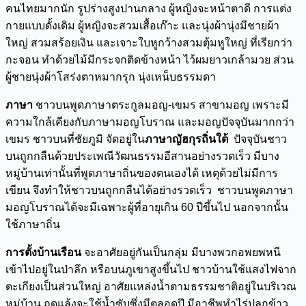
คนไทยมากนัก รูปร่างสูงปานกลาง ผู้หญิงจะหน้าตาดี การแต่ง
กายแบบดั้งเดิม ผู้หญิงจะสวมเสื้อเก๊าะ และนุ่งผ้านุ่งมีชายผ้า
ใหญ่ สวมสร้อยเงิน และเจาะใบหูกว้างสวมตุ้มหูใหญ่ ที่เรียกว่า
กะจอน ทำด้วยไม้มีกระจกติดข้างหน้า ไว้ผมยาวเกล้ามวย ส่วน
ผู้ชายนุ่งผ้าโสร่งตาหมากรุก นุ่งเหน็บธรรมดา
ภาษา
ชาวบนพูดภาษาตระกูลมอญ-เขมร สาขามอญ เพราะมี
ความใกล้เคียงกับภาษามอญโบราณ และมอญปัจจุบันมากกว่า
เขมร ชาวบนที่ชัยภูมิ จัดอยู่ใน
ภาษาญัฮกุรถิ่นใต้
ปัจจุบันชาว
บนถูกกลืนด้วยประเพณีวัฒนธรรมอีสานอย่างรวดเร็ว มีบาง
หมู่บ้านเท่านั้นที่พูดภาษาถิ่นของตนเองได้ เหตุด้วยไม่มีการ
เขียน จึงทำให้ชาวบนถูกกลืนได้อย่างรวดเร็ว ชาวบนพูดภาษา
มอญโบราณได้จะมีเฉพาะผู้ที่อายุเกิน 60 ปีขึ้นไป นอกจากนั้น
ใช้ภาษาถิ่น
การตั้งบ้านเรือน
จะอาศัยอยู่กันเป็นกลุ่ม มีบางพวกอพยพหนี
เข้าไปอยู่ในป่าลึก หรือบนภูเขาสูงขึ้นไป ชาวบ้านใช้แสงไฟจาก
ตะเกียงเป็นส่วนใหญ่ อาศัยแหล่งน้ำตามธรรมชาติอยู่ในบริเวณ
หมู่บ้าน ฤดูแล้งจะใช้น้ำซับซึ่งมีตลอดปี มีอาชีพทำไร่ปลูกข้าว