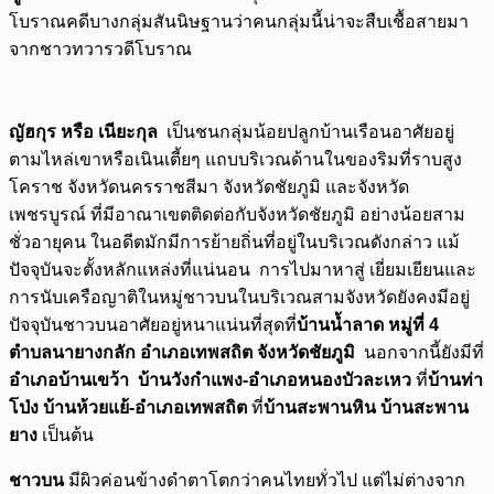
โบราณคดีบางกลุ่มสันนิษฐานว่าคนกลุ่มนี้น่าจะสืบเชื้อสายมา
จากชาวทวารวดีโบราณ
ญัฮกุร หรือ เนียะกุล
เป็นชนกลุ่มน้อยปลูกบ้านเรือนอาศัยอยู่
ตามไหล่เขาหรือเนินเตี้ยๆ แถบบริเวณด้านในของริมที่ราบสูง
โคราช จังหวัดนครราชสีมา จังหวัดชัยภูมิ และจังหวัด
เพชรบูรณ์ ที่มีอาณาเขตติดต่อกับจังหวัดชัยภูมิ อย่างน้อยสาม
ชั่วอายุคน ในอดีตมักมีการย้ายถิ่นที่อยู่ในบริเวณดังกล่าว แม้
ปัจจุบันจะตั้งหลักแหล่งที่แน่นอน การไปมาหาสู่ เยี่ยมเยียนและ
การนับเครือญาติในหมู่ชาวบนในบริเวณสามจังหวัดยังคงมีอยู่
ปัจจุบันชาวบนอาศัยอยู่หนาแน่นที่สุดที่
บ้านน้ำลาด หมู่ที่ 4
ตำบลนายางกลัก อำเภอเทพสถิต จังหวัดชัยภูมิ
นอกจากนี้ยังมีที่
อำเภอบ้านเขว้า บ้านวังกำแพง-อำเภอหนองบัวละเหว
ที่
บ้านท่า
โป่ง บ้านห้วยแย้-อำเภอเทพสถิต
ที่
บ้านสะพานหิน บ้านสะพาน
ยาง
เป็นต้น
ชาวบน
มีผิวค่อนข้างดำตาโตกว่าคนไทยทั่วไป แต่ไม่ต่างจาก