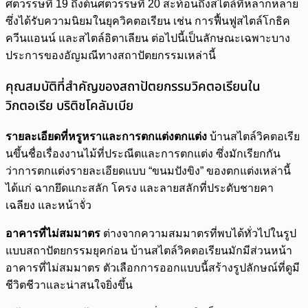
ศตวรรษที่ 19 ถึงต้นศตวรรษที่ 20 สะท้อนถึงสไตล์ที่หลากหลาย
ซึ่งได้รับความนิยมในยุควิคตอเรียน เช่น การฟื้นฟูสไตล์โกธิค
ควีนแอนน์ และสไตล์อิตาเลียน ต่อไปนี้เป็นลักษณะเฉพาะบาง
ประการของอัญมณีทางสถาปัตยกรรมเหล่านี้
คุณสมบัติที่สำคัญของสถาปัตยกรรมวิคตอเรียนใน
วิกตอเรีย บริติชโคลัมเบีย
รายละเอียดที่หรูหราและการตกแต่งตกแต่ง
บ้านสไตล์วิคตอเรีย
นขึ้นชื่อเรื่องงานไม้ที่ประณีตและการตกแต่ง ซึ่งมักเรียกกัน
ว่าการตกแต่งรายละเอียดแบบ “ขนมปังขิง” ของตกแต่งเหล่านี้
ได้แก่ ฉากยึดแกะสลัก โครง และลายสลักที่ประดับชายคา
เฉลียง และหน้าจั่ว
อาคารที่ไม่สมมาตร
ต่างจากความสมมาตรที่พบได้ทั่วไปในรูป
แบบสถาปัตยกรรมยุคก่อน บ้านสไตล์วิคตอเรียนมักมีส่วนหน้า
อาคารที่ไม่สมมาตร ตัวเลือกการออกแบบนี้สร้างรูปลักษณ์ที่ดูมี
ชีวิตชีวาและน่าสนใจยิ่งขึ้น