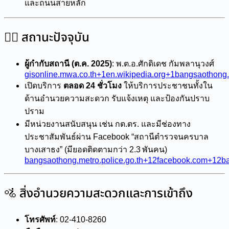
และถนนสายหลัก
👮‍♂️ สถานะปัจจุบัน
ผู้กำกับสถานี (ต.ค. 2025)
: พ.ต.อ.ศักดิเดช กัมพลานุวงศ์
gisonline.mwa.co.th+1en.wikipedia.org+1
bangsaothong.m
เปิดบริการ
ตลอด 24 ชั่วโมง
ให้บริการประชาชนทั้งใน
ด้านอำนวยความสะดวก รับแจ้งเหตุ และป้องกันปราบ
ปราม
มีหน่วยงานสนับสนุน เช่น กต.ตร. และมีช่องทาง
ประชาสัมพันธ์ผ่าน Facebook “สถานีตำรวจนครบาล
บางเสาธง” (มียอดติดตามกว่า 2.3 พันคน)
bangsaothong.metro.police.go.th+12facebook.com+12ba
🚵 สิ่งอำนวยความสะดวกและการเข้าถึง
โทรศัพท์
: 02‑410‑8260