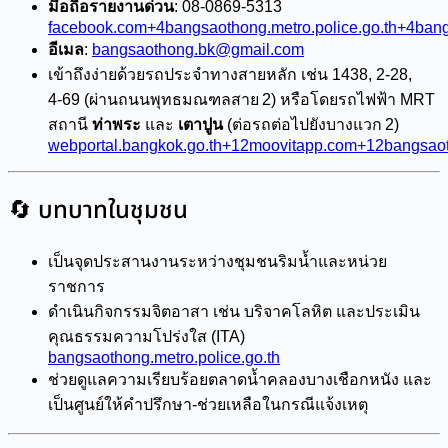
มือถือรายงานด่วน
: 08‑0869‑5313
facebook.com+4bangsaothong.metro.police.go.th+4bang
อีเมล
:
bangsaothong.bk@gmail.com
เข้าถึงง่ายด้วยรถประจำทางสายหลัก เช่น 1438, 2‑28,
4‑69 (ผ่านถนนพุทธมณฑลสาย 2) หรือโดยรถไฟฟ้า MRT
สถานี
ท่าพระ
และ
เตาปูน
(ต่อรถต่อไปยังบางแวก 2)
webportal.bangkok.go.th+12moovitapp.com+12bangsaoth
🔄 บทบาทในชุมชน
เป็นจุดประสานงานระหว่างชุมชนริมน้ำและหน่วย
ราชการ
ดำเนินกิจกรรมจิตอาสา เช่น บริจาคโลหิต และประเมิน
คุณธรรมความโปร่งใส (ITA)
bangsaothong.metro.police.go.th
ช่วยดูแลความเรียบร้อยตลาดน้ำคลองบางเชือกหนัง และ
เป็นศูนย์ให้คำปรึกษา-ช่วยเหลือในกรณีแจ้งเหตุ