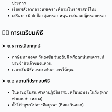
ประการ
เรียกพลังจากดาวนพเคราะห์ตามโหราศาสตร์ไทย
เสริมบารมี ปกป้องคุ้มครอง หนุนวาสนาแก่ผู้ครอบครอง
๒️⃣ การเตรียมพิธี
➤ ๒.๑ การเลือกฤกษ์
ฤกษ์มหามงคล วันธงชัย วันอธิบดี หรือฤกษ์นพเคราะห์
ประจำตัวเจ้าของแหวน
เวลาเริ่มพิธีควรตรงกับดาวจรให้คุณ
➤ ๒.๒ สถานที่ประกอบพิธี
ในพระอุโบสถ, ศาลาปฏิบัติธรรม, หรือหอพระในวัง (หาก
ทำแบบช่างหลวง)
ตั้งโต๊ะบูชาไปทางทิศบูรพา (ทิศตะวันออก)