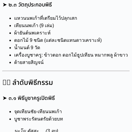
➤ ๒.๓ วัตถุประกอบพิธี
แหวนนพเก้าที่เตรียมไว้ปลุกเสก
เทียนนพเก้า (9 เล่ม)
ผ้ายันต์นพเคราะห์
ดอกไม้ 9 ชนิด (แต่ละชนิดแทนดาวเคราะห์)
น้ำมนต์ 9 วัด
เครื่องบูชาครู: ข้าวตอก ดอกไม้ธูปเทียน หมากพลู ผ้าขาว
ด้ายสายสิญจน์
๓️⃣ ลำดับพิธีกรรม
➤ ๓.๑ พิธีบูชาครูเปิดพิธี
จุดเทียนชัย-เทียนนพเก้า
บูชาพระรัตนตรัยด้วยบท
นะโม ตัสสะ … (3 จบ)