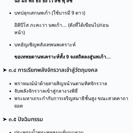
นะ มะ พะ ธะ ยะ เว สัช พุ สัช
บทปลุกเสกนพเก้า (ใช้บารมี 9 ดาว)
อิติปิโส ภะคะวา นพเก้า… (ดังที่ได้เขียนไปก่อน
หน้า)
บทอัญเชิญพลังเทพนพเคราะห์
ขอเทพยดานพเคราะห์ทั้ง 9 จงสถิตลงสู่นพเก้า…
➤ ๓.๔ การเรียกพลังจักรวาลเข้าสู่วัตถุมงคล
พราหมณ์นำด้ายสายสิญจน์วนตามทิศจักรวาล
จับพลังจักรวาลเข้าสู่กลางวงพิธี
พระมหาเถระกำกับการเจริญสมาธิชั้นสูง ขณะสวดคาถา
ยอด
➤ ๓.๕ ปัจฉิมกรรม
ประพรมน้ำพระพุทธมนต์บนแหวน