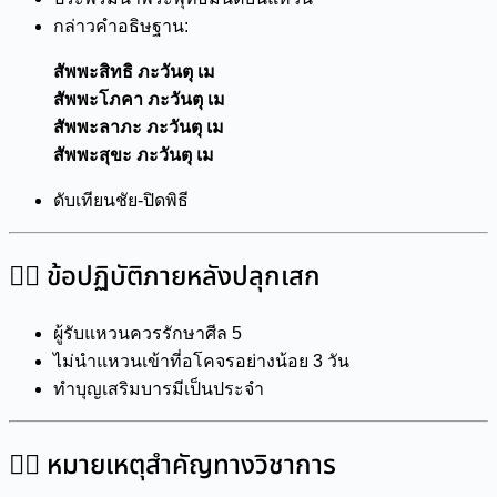
กล่าวคำอธิษฐาน:
สัพพะสิทธิ ภะวันตุ เม
สัพพะโภคา ภะวันตุ เม
สัพพะลาภะ ภะวันตุ เม
สัพพะสุขะ ภะวันตุ เม
ดับเทียนชัย-ปิดพิธี
๔️⃣ ข้อปฏิบัติภายหลังปลุกเสก
ผู้รับแหวนควรรักษาศีล 5
ไม่นำแหวนเข้าที่อโคจรอย่างน้อย 3 วัน
ทำบุญเสริมบารมีเป็นประจำ
๕️⃣ หมายเหตุสำคัญทางวิชาการ