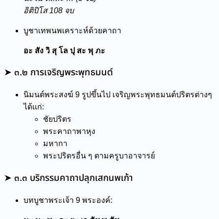
อิติปิโส 108 จบ
บูชาเทพนพเคราะห์ด้วยคาถา
อะ สัง วิ สุ โล ปุ สะ พุ ภะ
➤ ๓.๒ การเจริญพระพุทธมนต์
นิมนต์พระสงฆ์ 9 รูปขึ้นไป เจริญพระพุทธมนต์ปริตรต่างๆ
ได้แก่:
ชัยปริตร
พระคาถาพาหุง
มหากา
พระปริตรอื่น ๆ ตามครูบาอาจารย์
➤ ๓.๓ บริกรรมคาถาปลุกเสกนพเก้า
บทบูชาพระเจ้า 9 พระองค์: