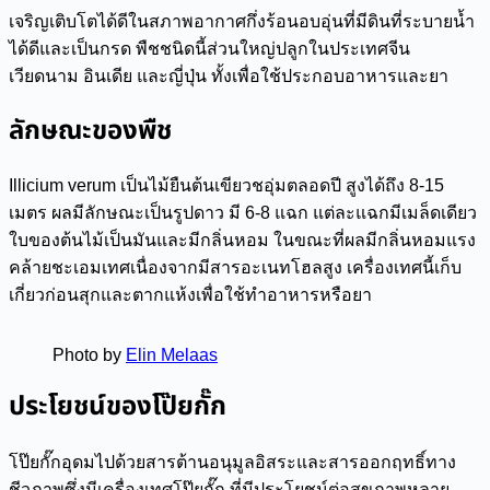
เจริญเติบโตได้ดีในสภาพอากาศกึ่งร้อนอบอุ่นที่มีดินที่ระบายน้ำ
ได้ดีและเป็นกรด พืชชนิดนี้ส่วนใหญ่ปลูกในประเทศจีน
เวียดนาม อินเดีย และญี่ปุ่น ทั้งเพื่อใช้ประกอบอาหารและยา
ลักษณะของพืช
Illicium verum เป็นไม้ยืนต้นเขียวชอุ่มตลอดปี สูงได้ถึง 8-15
เมตร ผลมีลักษณะเป็นรูปดาว มี 6-8 แฉก แต่ละแฉกมีเมล็ดเดียว
ใบของต้นไม้เป็นมันและมีกลิ่นหอม ในขณะที่ผลมีกลิ่นหอมแรง
คล้ายชะเอมเทศเนื่องจากมีสารอะเนทโฮลสูง เครื่องเทศนี้เก็บ
เกี่ยวก่อนสุกและตากแห้งเพื่อใช้ทำอาหารหรือยา
Photo by
Elin Melaas
ประโยชน์ของโป๊ยกั๊ก
โป๊ยกั๊กอุดมไปด้วยสารต้านอนุมูลอิสระและสารออกฤทธิ์ทาง
ชีวภาพซึ่งมีเครื่องเทศโป๊ยกั๊ก ที่มีประโยชน์ต่อสุขภาพหลาย