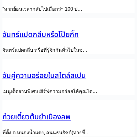
“หากย้อนเวลากลับไปเมื่อกว่า 100 ป…
จันทร์แปดกลีบหรือโป๊ยกั๊ก
จันทร์แปดกลีบ หรือที่รู้จักกันทั่วไปในช…
จับคู่ความอร่อยในสไตล์สเปน
เมนูเด็ดจานพิเศษเสิร์ฟความอร่อยให้คุณได…
ก๋วยเตี๋ยวต้มยำเมืองลพ
ที่ตั้ง ต.หนองน้ำแดง, ถนนธนรัชต์(ทางขึ้…